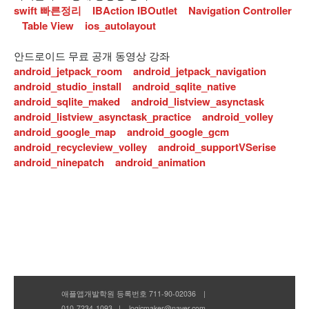
swift 빠른정리
IBAction IBOutlet
Navigation Controller
Table View
ios_autolayout
안드로이드 무료 공개 동영상 강좌
android_jetpack_room
android_jetpack_navigation
android_studio_install
android_sqlite_native
android_sqlite_maked
android_listview_asynctask
android_listview_asynctask_practice
android_volley
android_google_map
android_google_gcm
android_recycleview_volley
android_supportVSerise
android_ninepatch
android_animation
애플앱개발학원 등록번호 711-90-02036 |
010-7234-1093 | logicmaker@naver.com