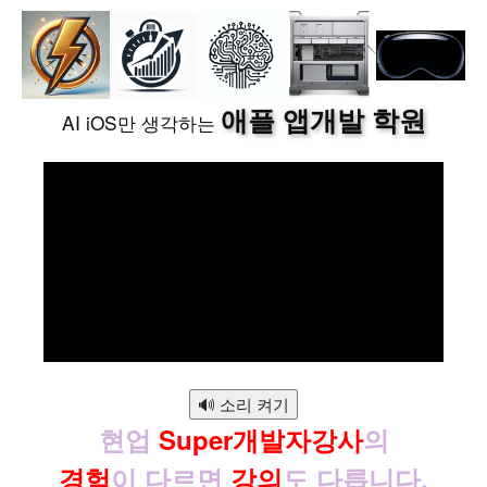
애플 앱개발 학원
AI iOS만 생각하는
🔊 소리 켜기
현업
Super개발자강사
의
경험
이 다르면
강의
도 다릅니다.